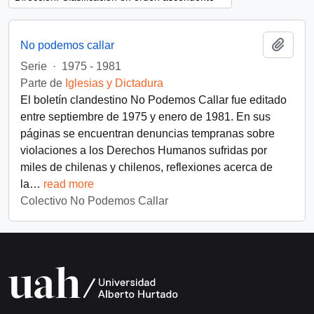
Añadi
No podemos callar
Serie
·
1975 - 1981
Parte de
Iglesias y Dictadura
El boletín clandestino No Podemos Callar fue editado
entre septiembre de 1975 y enero de 1981. En sus
páginas se encuentran denuncias tempranas sobre
violaciones a los Derechos Humanos sufridas por
miles de chilenas y chilenos, reflexiones acerca de
la
…
read more
Colectivo No Podemos Callar