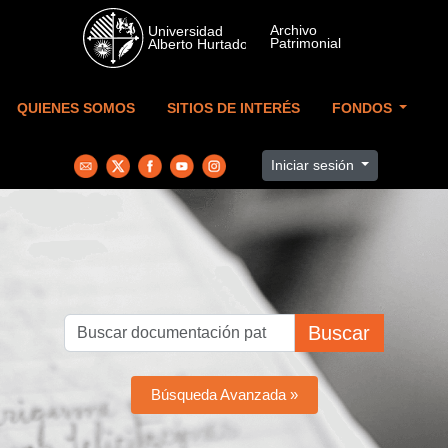
Skip to main content
QUIENES SOMOS
SITIOS DE INTERÉS
FONDOS
Iniciar sesión
Buscar
Búsqueda Avanzada »