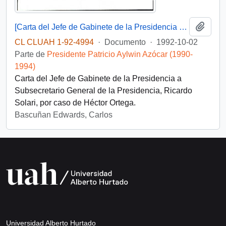
Añadi
[Carta del Jefe de Gabinete de la Presidencia a Subsecretario General de la Presidencia]
CL CLUAH 1-92-4994
·
Documento
·
1992-10-02
Parte de
Presidente Patricio Aylwin Azócar (1990-
1994)
Carta del Jefe de Gabinete de la Presidencia a
Subsecretario General de la Presidencia, Ricardo
Solari, por caso de Héctor Ortega.
Bascuñan Edwards, Carlos
Universidad Alberto Hurtado