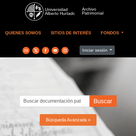
Skip to main content
QUIENES SOMOS
SITIOS DE INTERÉS
FONDOS
Iniciar sesión
Buscar
Búsqueda Avanzada »