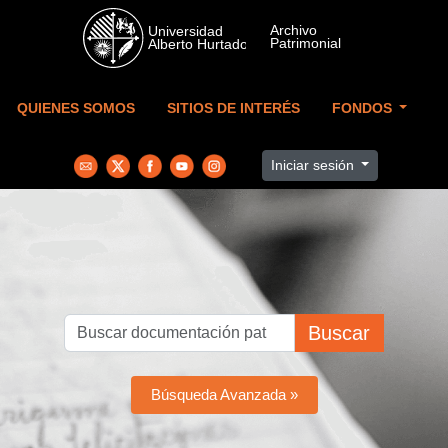
Skip to main content
QUIENES SOMOS
SITIOS DE INTERÉS
FONDOS
Iniciar sesión
Buscar
Búsqueda Avanzada »