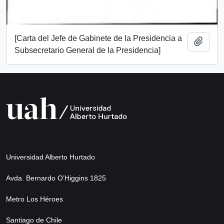
[Carta del Jefe de Gabinete de la Presidencia a
Añadi
Subsecretario General de la Presidencia]
Universidad Alberto Hurtado
Avda. Bernardo O’Higgins 1825
Metro Los Héroes
Santiago de Chile