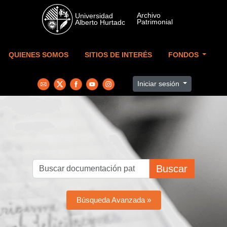
Skip to main content
QUIENES SOMOS
SITIOS DE INTERÉS
FONDOS
Iniciar sesión
Buscar
Búsqueda Avanzada »