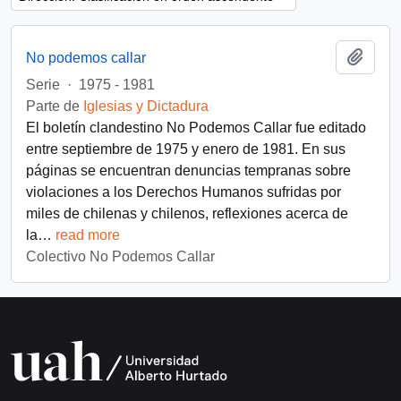
Añadi
No podemos callar
Serie
·
1975 - 1981
Parte de
Iglesias y Dictadura
El boletín clandestino No Podemos Callar fue editado
entre septiembre de 1975 y enero de 1981. En sus
páginas se encuentran denuncias tempranas sobre
violaciones a los Derechos Humanos sufridas por
miles de chilenas y chilenos, reflexiones acerca de
la
…
read more
Colectivo No Podemos Callar