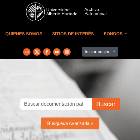
Skip to main content
QUIENES SOMOS
SITIOS DE INTERÉS
FONDOS
Iniciar sesión
Buscar
Búsqueda Avanzada »