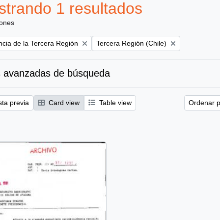
trando 1 resultados
iones
Remove filter:
ncia de la Tercera Región
Tercera Región (Chile)
 avanzadas de búsqueda
sta previa
Card view
Table view
Ordenar p