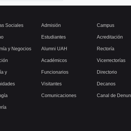
as Sociales
Admisión
Campus
ho
Estudiantes
Acreditación
mía y Negocios
Alumni UAH
Rectoría
ción
Académicos
Vicerrectorías
ía y
Funcionarios
Directorio
idades
Visitantes
Decanos
ogía
Comunicaciones
Canal de Denun
ería