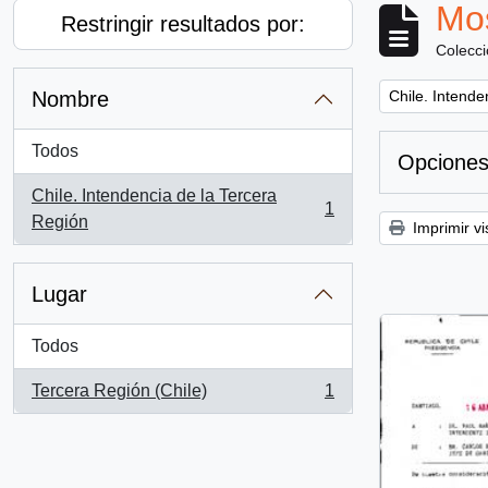
Mos
Restringir resultados por:
Colecc
Remove filter:
Nombre
Chile. Intende
Todos
Opciones
Chile. Intendencia de la Tercera
1
, 1 resultados
Región
Imprimir vi
Lugar
Todos
Tercera Región (Chile)
1
, 1 resultados