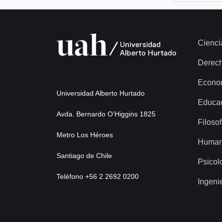
Cienci
Derec
Econo
Universidad Alberto Hurtado
Educa
Avda. Bernardo O’Higgins 1825
Filosof
Metro Los Héroes
Human
Santiago de Chile
Psicol
Teléfono +56 2 2692 0200
Ingeni