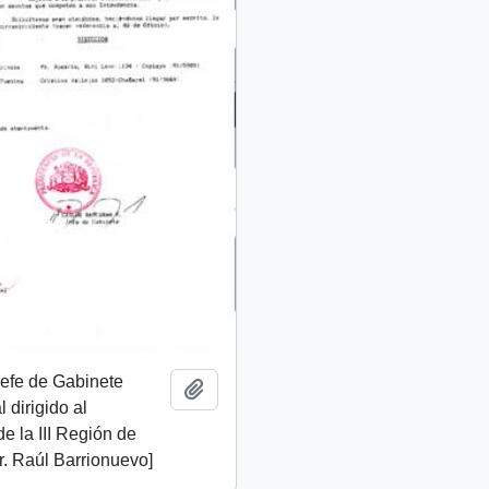
 Jefe de Gabinete
Añadir al portapapeles
 dirigido al
de la III Región de
. Raúl Barrionuevo]