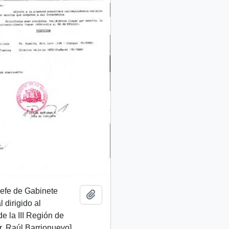
 Jefe de Gabinete
Añadir al portapapeles
 dirigido al
de la III Región de
. Raúl Barrionuevo]