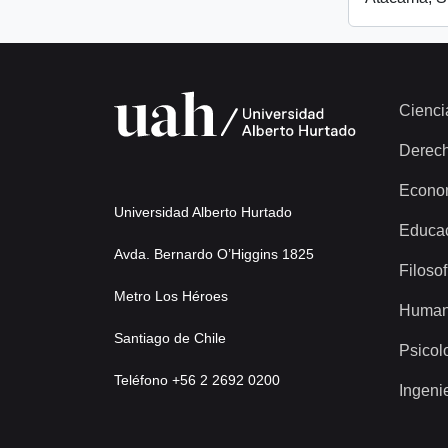
Cienci
Derec
Econo
Universidad Alberto Hurtado
Educa
Avda. Bernardo O’Higgins 1825
Filosof
Metro Los Héroes
Human
Santiago de Chile
Psicol
Teléfono +56 2 2692 0200
Ingeni