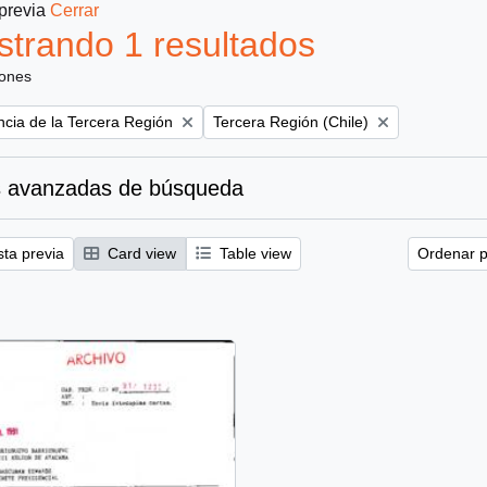
 previa
Cerrar
trando 1 resultados
iones
Remove filter:
ncia de la Tercera Región
Tercera Región (Chile)
 avanzadas de búsqueda
sta previa
Card view
Table view
Ordenar p