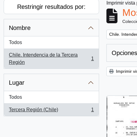
Imprimir vista
Restringir resultados por:
Mos
Colecc
Nombre
Remove filter:
Chile. Intende
Todos
Opciones
Chile. Intendencia de la Tercera
1
, 1 resultados
Región
Imprimir vi
Lugar
Todos
Tercera Región (Chile)
1
, 1 resultados