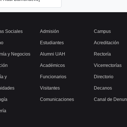
as Sociales
Admisión
Campus
ho
Estudiantes
Acreditación
mía y Negocios
Alumni UAH
Rectoría
ción
Académicos
Vicerrectorías
ía y
Funcionarios
Directorio
idades
Visitantes
Decanos
ogía
Comunicaciones
Canal de Denun
ería