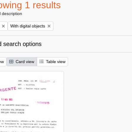
wing 1 results
l description
Remove filter:
With digital objects
 search options
ew
Card view
Table view