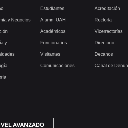
ho
Estudiantes
Acreditación
mía y Negocios
Alumni UAH
Rectoría
ción
Académicos
Vicerrectorías
ía y
Funcionarios
Directorio
idades
Visitantes
Decanos
ogía
Comunicaciones
Canal de Denun
ería