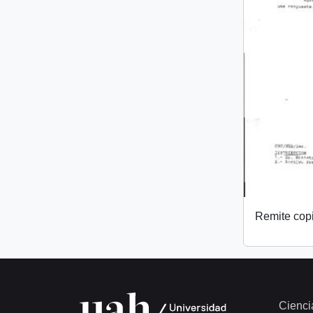
Remite copi
Cienci