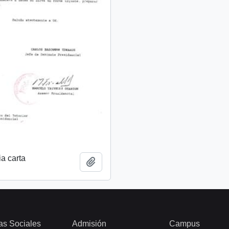
a carta
Add to clipboard
as Sociales
Admisión
Campus