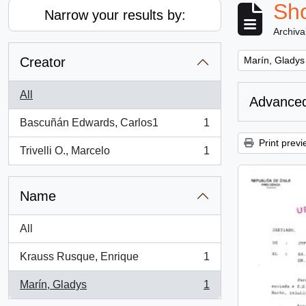
Sho
Narrow your results by:
Archiva
Remove filter:
Creator
Marín, Gladys
All
Advanced
Bascuñán Edwards, Carlos1
1
, 1 results
Print previ
Trivelli O., Marcelo
1
, 1 results
Name
All
Krauss Rusque, Enrique
1
, 1 results
Marín, Gladys
1
, 1 results