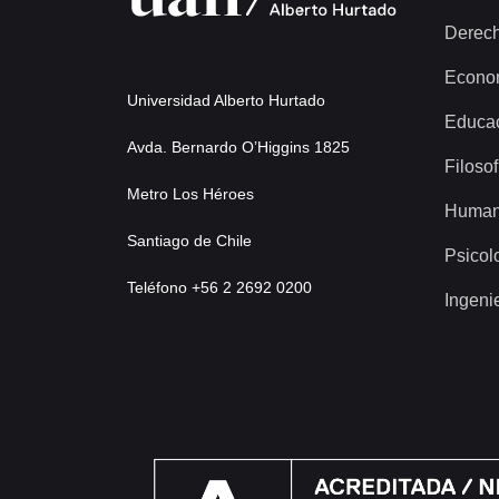
Derec
Econo
Universidad Alberto Hurtado
Educa
Avda. Bernardo O’Higgins 1825
Filosof
Metro Los Héroes
Human
Santiago de Chile
Psicol
Teléfono +56 2 2692 0200
Ingeni