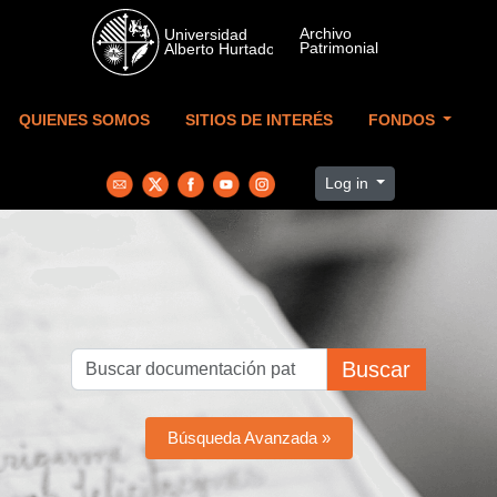
Skip to main content
QUIENES SOMOS
SITIOS DE INTERÉS
FONDOS
Log in
Buscar
Búsqueda Avanzada »