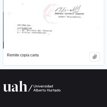
Remite copia carta
Add t