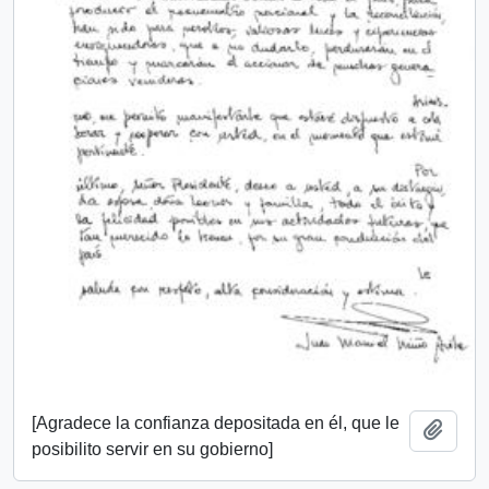
[Agradece la confianza depositada en él, que le
Añadi
posibilito servir en su gobierno]