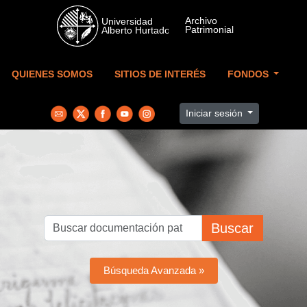
Skip to main content
QUIENES SOMOS
SITIOS DE INTERÉS
FONDOS
Iniciar sesión
Buscar
Búsqueda Avanzada »