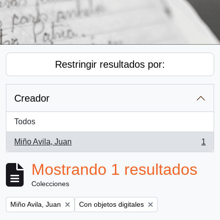
Restringir resultados por:
Creador
Todos
Miño Avila, Juan
1
, 1 resultados
Mostrando 1 resultados
Colecciones
Remove filter:
Remove filter:
Miño Avila, Juan
Con objetos digitales