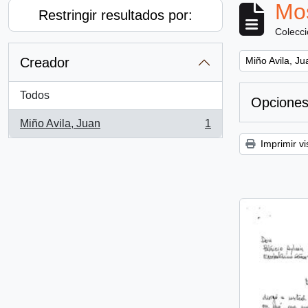
Mos
Restringir resultados por:
Colecc
Remove filter:
Creador
Miño Avila, Ju
Todos
Opciones
Miño Avila, Juan
1
, 1 resultados
Imprimir vi