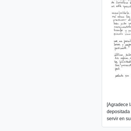
[Agradece l
depositada e
servir en s