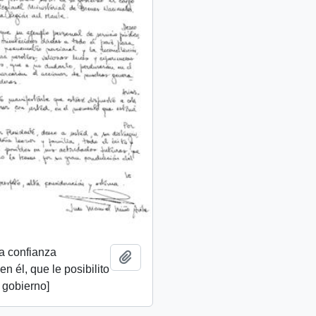
a confianza
Añadir al portapapeles
n él, que le posibilito
u gobierno]