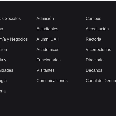
as Sociales
Admisión
Campus
ho
Estudiantes
Acreditación
mía y Negocios
Alumni UAH
Rectoría
ción
Académicos
Vicerrectorías
ía y
Funcionarios
Directorio
idades
Visitantes
Decanos
ogía
Comunicaciones
Canal de Denun
ería