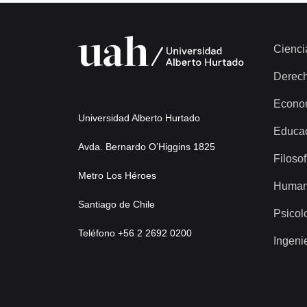
Cienci
Derec
Econo
Universidad Alberto Hurtado
Educa
Avda. Bernardo O’Higgins 1825
Filosof
Metro Los Héroes
Human
Santiago de Chile
Psicol
Teléfono +56 2 2692 0200
Ingeni