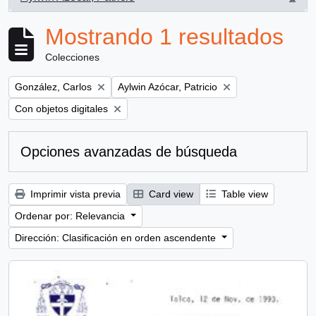
, 1 resultados
Mostrando 1 resultados
Colecciones
Remove filter:
Remove filter:
González, Carlos
Aylwin Azócar, Patricio
Remove filter:
Con objetos digitales
Opciones avanzadas de búsqueda
Imprimir vista previa
Card view
Table view
Ordenar por: Relevancia
Dirección: Clasificación en orden ascendente