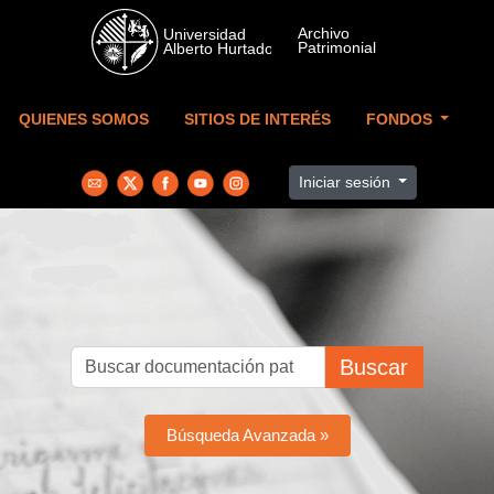
Skip to main content
QUIENES SOMOS
SITIOS DE INTERÉS
FONDOS
Iniciar sesión
Buscar
Búsqueda Avanzada »