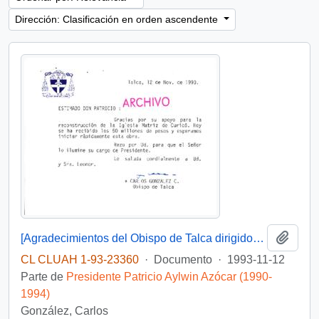
Dirección: Clasificación en orden ascendente
Añadi
[Agradecimientos del Obispo de Talca dirigidos al Presidente Patricio Aylwin por el apoyo en la reconstrucción de la Iglesia Matriz de Curicó]
CL CLUAH 1-93-23360
·
Documento
·
1993-11-12
Parte de
Presidente Patricio Aylwin Azócar (1990-
1994)
González, Carlos