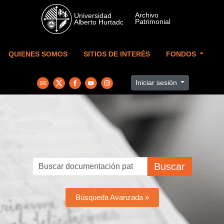
Skip to main content
QUIENES SOMOS
SITIOS DE INTERÉS
FONDOS
Iniciar sesión
Buscar
Búsqueda Avanzada »