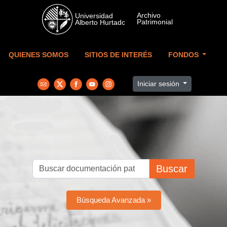
Skip to main content
QUIENES SOMOS
SITIOS DE INTERÉS
FONDOS
Iniciar sesión
Buscar
Búsqueda Avanzada »