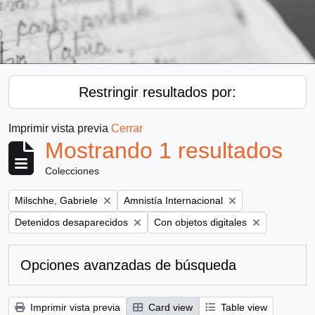
Restringir resultados por:
Imprimir vista previa
Cerrar
Mostrando 1 resultados
Colecciones
Remove filter:
Remove filter:
Milschhe, Gabriele
Amnistía Internacional
Remove filter:
Remove filter:
Detenidos desaparecidos
Con objetos digitales
Opciones avanzadas de búsqueda
Imprimir vista previa
Card view
Table view