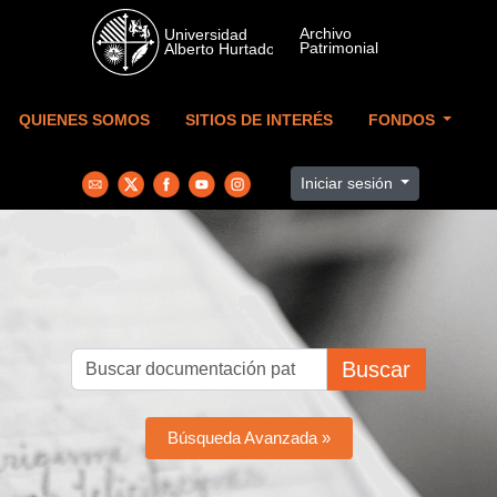
Skip to main content
QUIENES SOMOS
SITIOS DE INTERÉS
FONDOS
Iniciar sesión
Buscar
Búsqueda Avanzada »