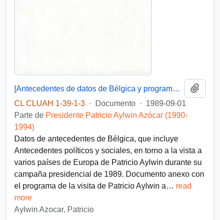
Añadi
[Antecedentes de datos de Bélgica y programa de visita de Patricio Aylwin a Bélgica]
CL CLUAH 1-39-1-3
·
Documento
·
1989-09-01
Parte de
Presidente Patricio Aylwin Azócar (1990-
1994)
Datos de antecedentes de Bélgica, que incluye
Antecedentes políticos y sociales, en torno a la vista a
varios países de Europa de Patricio Aylwin durante su
campaña presidencial de 1989. Documento anexo con
el programa de la visita de Patricio Aylwin a
…
read
more
Aylwin Azocar, Patricio