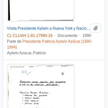
Añadi
Visita Presidente Aylwin a Nueva York y Naciones Unidas "Cena del Secretario General de Naciones Un idas"
CL CLUAH 1-91-17990-16
·
Documento
·
1990
Parte de
Presidente Patricio Aylwin Azócar (1990-
1994)
Aylwin Azocar, Patricio