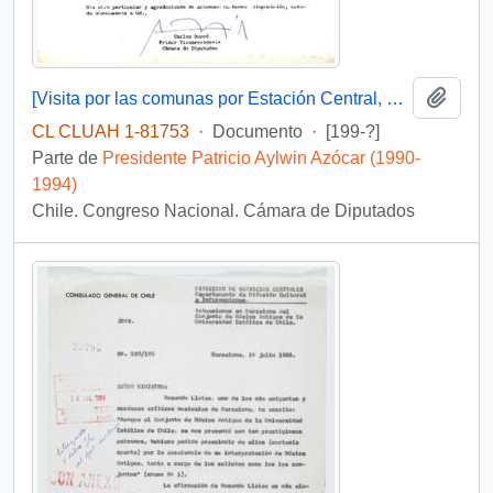
Añadi
[Visita por las comunas por Estación Central, Cerrillos y Maipú]
CL CLUAH 1-81753
·
Documento
·
[199-?]
Parte de
Presidente Patricio Aylwin Azócar (1990-
1994)
Chile. Congreso Nacional. Cámara de Diputados