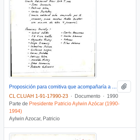
Añadi
Proposición para comitiva que acompañaría a S.E. a las diversas actividades de la Gira a Estados Unidos
CL CLUAH 1-91-17990-23
·
Documento
·
1990
Parte de
Presidente Patricio Aylwin Azócar (1990-
1994)
Aylwin Azocar, Patricio