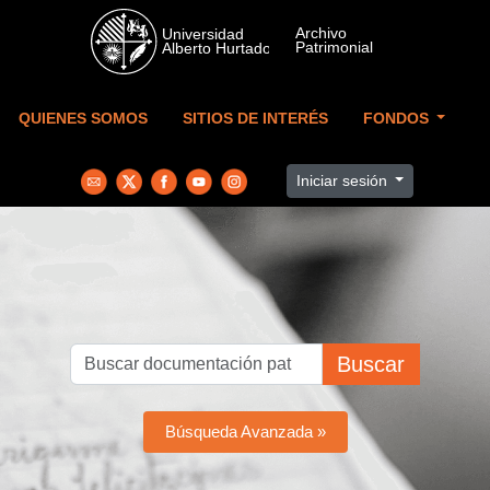
Skip to main content
QUIENES SOMOS
SITIOS DE INTERÉS
FONDOS
Iniciar sesión
Buscar
Búsqueda Avanzada »