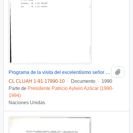
Añadi
Programa de la visita del excelentísimo señor Presidente de la República de Chile y señora de Aylwin a la organización de Naciones Unidas
CL CLUAH 1-91-17990-10
·
Documento
·
1990
Parte de
Presidente Patricio Aylwin Azócar (1990-
1994)
Naciones Unidas