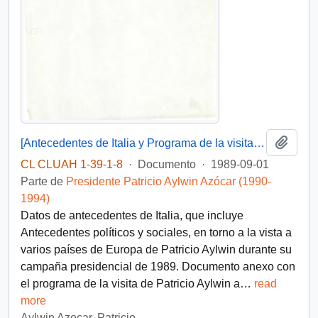
Añadi
[Antecedentes de Italia y Programa de la visita de Patricio Aylwin a Italia]
CL CLUAH 1-39-1-8
·
Documento
·
1989-09-01
Parte de
Presidente Patricio Aylwin Azócar (1990-
1994)
Datos de antecedentes de Italia, que incluye
Antecedentes políticos y sociales, en torno a la vista a
varios países de Europa de Patricio Aylwin durante su
campaña presidencial de 1989. Documento anexo con
el programa de la visita de Patricio Aylwin a
…
read
more
Aylwin Azocar, Patricio