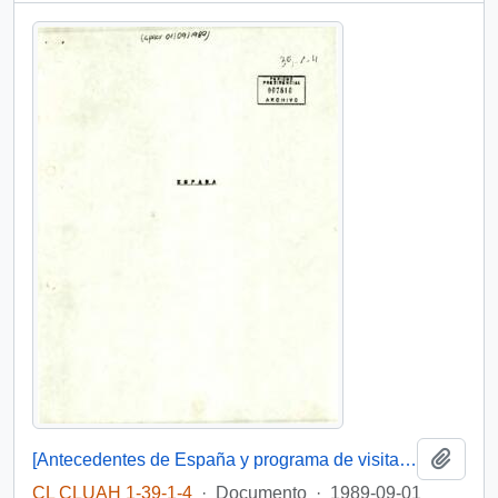
Añadi
[Antecedentes de España y programa de visita de Patricio Aylwin a España]
CL CLUAH 1-39-1-4
·
Documento
·
1989-09-01