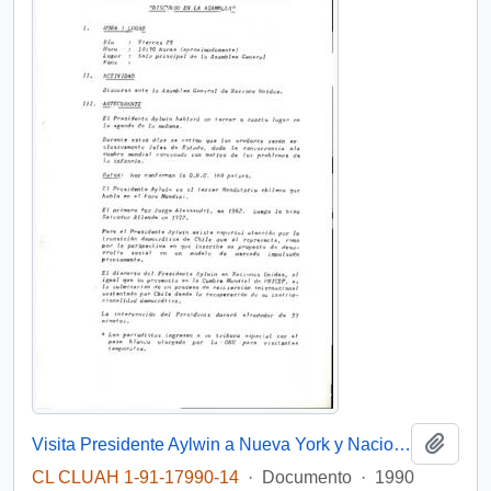
Añadi
Visita Presidente Aylwin a Nueva York y Naciones Unidas "Discurso en la Asamblea"
CL CLUAH 1-91-17990-14
·
Documento
·
1990