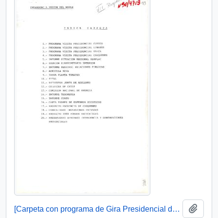
Añadi
[Carpeta con programa de Gira Presidencial del Presidente Patricio Aylwin en la VII Región]