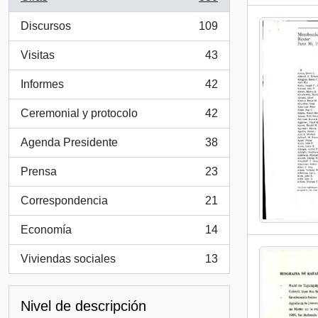
, 830 resultados
Discursos
109
, 109 resultados
Visitas
43
, 43 resultados
Informes
42
, 42 resultados
Ceremonial y protocolo
42
, 42 resultados
Agenda Presidente
38
, 38 resultados
Prensa
23
, 23 resultados
Correspondencia
21
, 21 resultados
Economía
14
, 14 resultados
Viviendas sociales
13
, 13 resultados
Nivel de descripción