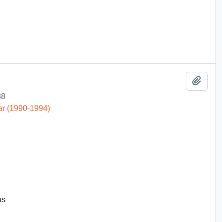
Añadi
88
ar (1990-1994)
as