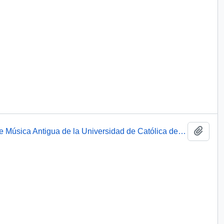
Añadi
Actuaciones en Barcelona del conjunto de Música Antigua de la Universidad de Católica de Chile.