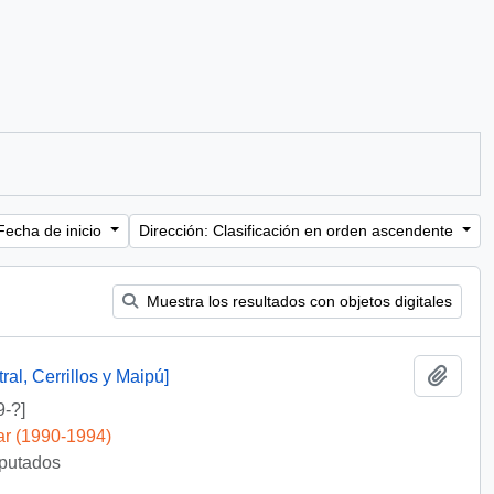
Fecha de inicio
Dirección: Clasificación en orden ascendente
Muestra los resultados con objetos digitales
Añadi
al, Cerrillos y Maipú]
9-?]
ar (1990-1994)
iputados