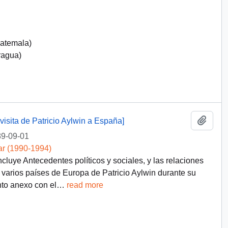
uatemala)
ragua)
Añadi
isita de Patricio Aylwin a España]
9-09-01
ar (1990-1994)
luye Antecedentes políticos y sociales, y las relaciones
 a varios países de Europa de Patricio Aylwin durante su
to anexo con el
…
read more