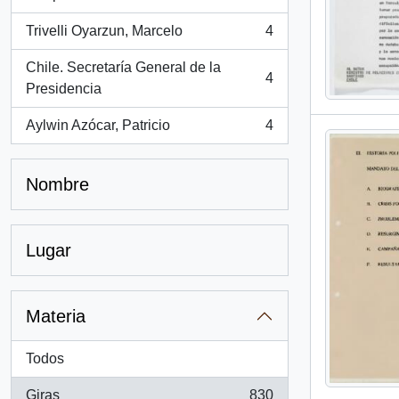
Trivelli Oyarzun, Marcelo
4
, 4 resultados
Chile. Secretaría General de la
4
, 4 resultados
Presidencia
Aylwin Azócar, Patricio
4
, 4 resultados
Nombre
Lugar
Materia
Todos
Giras
830