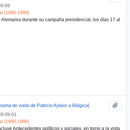
9-09
ar (1990-1994)
a Alemania durante su campaña presidencial, los días 17 al
Añadi
ama de visita de Patricio Aylwin a Bélgica]
9-09-01
ar (1990-1994)
luye Antecedentes políticos y sociales, en torno a la vista