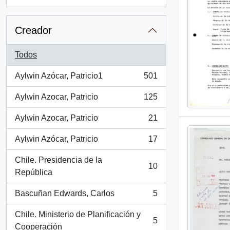
, 2 resultados
Creador
Todos
Aylwin Azócar, Patricio1
501
, 501 resultados
Aylwin Azocar, Patricio
125
, 125 resultados
Aylwin Azocar, Patricio
21
, 21 resultados
Aylwin Azócar, Patricio
17
, 17 resultados
Chile. Presidencia de la
10
, 10 resultados
República
Bascuñan Edwards, Carlos
5
, 5 resultados
Chile. Ministerio de Planificación y
5
, 5 resultados
Cooperación