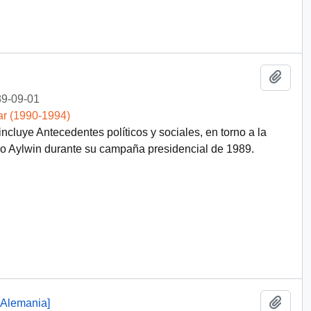
Añadi
9-09-01
ar (1990-1994)
cluye Antecedentes políticos y sociales, en torno a la
cio Aylwin durante su campaña presidencial de 1989.
Añadi
 Alemania]