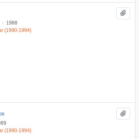
Añadi
·
1988
ar (1990-1994)
Añadi
os
989
ar (1990-1994)