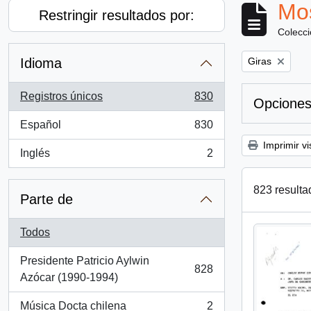
Mos
Restringir resultados por:
Colecc
Remove filter:
Idioma
Giras
Registros únicos
830
Opciones
, 830 resultados
Español
830
, 830 resultados
Imprimir vi
Inglés
2
, 2 resultados
823 resulta
Parte de
Todos
Presidente Patricio Aylwin
828
, 828 resultados
Azócar (1990-1994)
Música Docta chilena
2