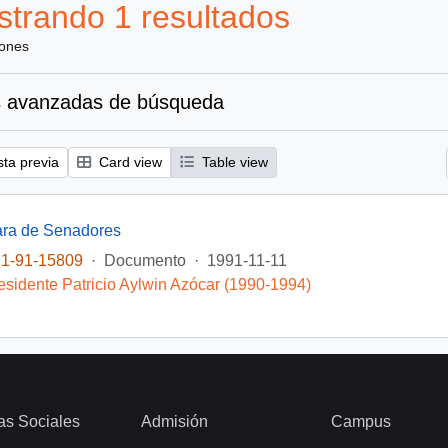
trando 1 resultados
iones
 avanzadas de búsqueda
sta previa
Card view
Table view
ra de Senadores
1-91-15809
·
Documento
·
1991-11-11
esidente Patricio Aylwin Azócar (1990-1994)
as Sociales
Admisión
Campus