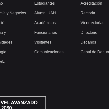
ho
Estudiantes
Acreditación
mía y Negocios
Alumni UAH
Rectoría
ción
Académicos
Vicerrectorías
ía y
Funcionarios
Directorio
idades
Visitantes
Decanos
ogía
Comunicaciones
Canal de Denun
ería