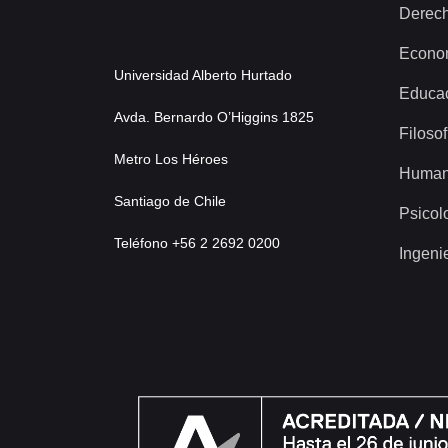
Derec
Econo
Universidad Alberto Hurtado
Educa
Avda. Bernardo O’Higgins 1825
Filosof
Metro Los Héroes
Human
Santiago de Chile
Psicol
Teléfono +56 2 2692 0200
Ingeni