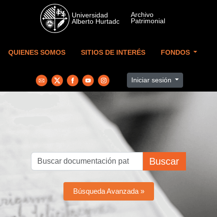
Skip to main content
QUIENES SOMOS
SITIOS DE INTERÉS
FONDOS
Iniciar sesión
Buscar
Búsqueda Avanzada »