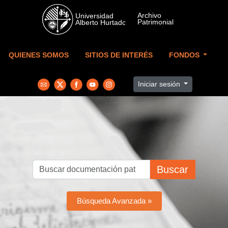
Skip to main content
QUIENES SOMOS
SITIOS DE INTERÉS
FONDOS
Iniciar sesión
Buscar
Búsqueda Avanzada »