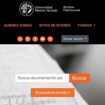
Skip to main content
QUIENES SOMOS
SITIOS DE INTERÉS
FONDOS
Iniciar sesión
Buscar
Búsqueda Avanzada »