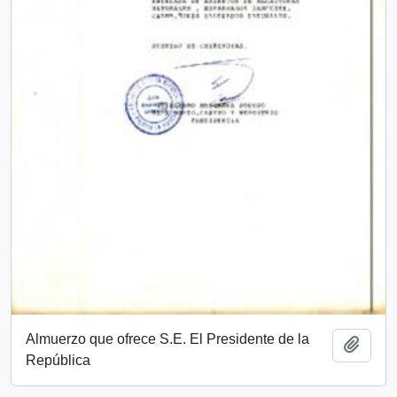
Almuerzo que ofrece S.E. El Presidente de la
Añadi
República