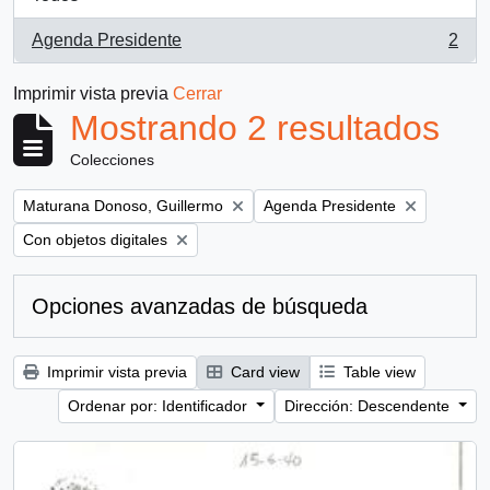
Agenda Presidente
2
, 2 resultados
Imprimir vista previa
Cerrar
Mostrando 2 resultados
Colecciones
Remove filter:
Remove filter:
Maturana Donoso, Guillermo
Agenda Presidente
Remove filter:
Con objetos digitales
Opciones avanzadas de búsqueda
Imprimir vista previa
Card view
Table view
Ordenar por: Identificador
Dirección: Descendente