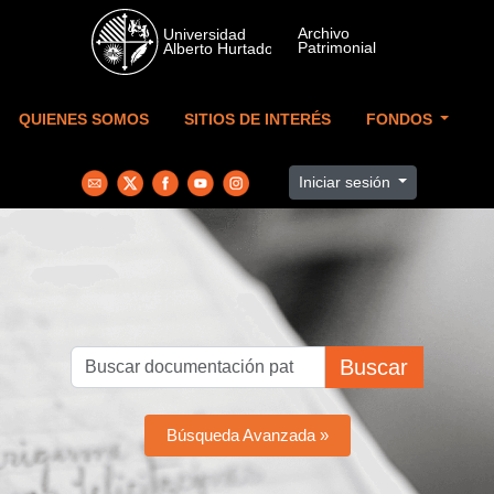
Skip to main content
QUIENES SOMOS
SITIOS DE INTERÉS
FONDOS
Iniciar sesión
Buscar
Búsqueda Avanzada »