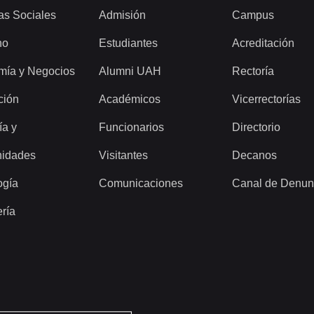
as Sociales
Admisión
Campus
ho
Estudiantes
Acreditación
mía y Negocios
Alumni UAH
Rectoría
ción
Académicos
Vicerrectorías
ía y
Funcionarios
Directorio
idades
Visitantes
Decanos
ogía
Comunicaciones
Canal de Denun
ería