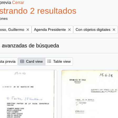
 previa
Cerrar
trando 2 resultados
iones
Remove filter:
Remove filter:
oso, Guillermo
Agenda Presidente
Con objetos digitales
 avanzadas de búsqueda
sta previa
Card view
Table view