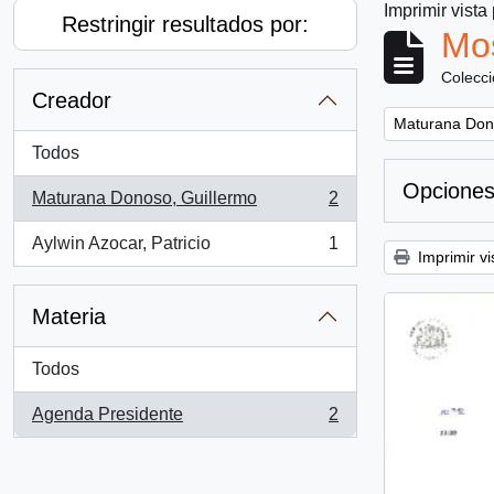
Imprimir vista
Restringir resultados por:
Mos
Colecc
Creador
Remove filter:
Maturana Don
Todos
Opciones
Maturana Donoso, Guillermo
2
, 2 resultados
Aylwin Azocar, Patricio
1
, 1 resultados
Imprimir vi
Materia
Todos
Agenda Presidente
2
, 2 resultados