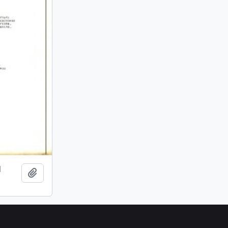
l
Añadir al portapapeles