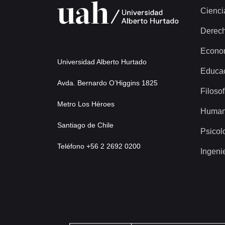
Cienci
Derec
Econo
Universidad Alberto Hurtado
Educa
Avda. Bernardo O’Higgins 1825
Filosof
Metro Los Héroes
Human
Santiago de Chile
Psicol
Teléfono +56 2 2692 0200
Ingeni