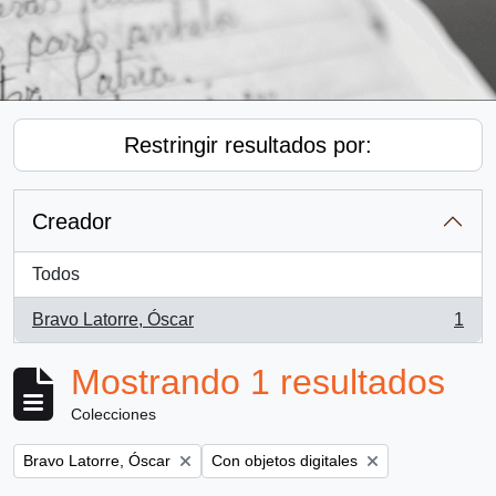
Restringir resultados por:
Creador
Todos
Bravo Latorre, Óscar
1
, 1 resultados
Mostrando 1 resultados
Colecciones
Remove filter:
Remove filter:
Bravo Latorre, Óscar
Con objetos digitales