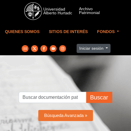
Skip to main content
QUIENES SOMOS
SITIOS DE INTERÉS
FONDOS
Iniciar sesión
Buscar
Búsqueda Avanzada »