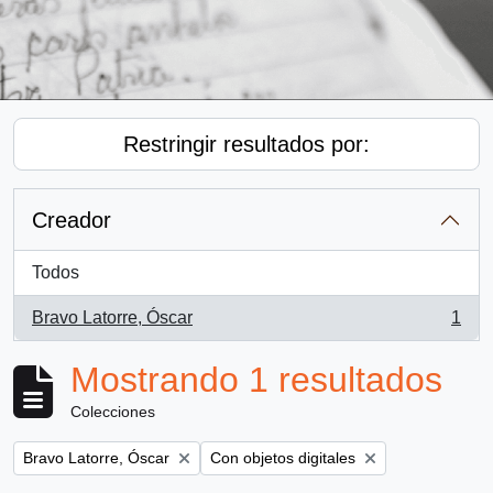
Restringir resultados por:
Creador
Todos
Bravo Latorre, Óscar
1
, 1 resultados
Mostrando 1 resultados
Colecciones
Remove filter:
Remove filter:
Bravo Latorre, Óscar
Con objetos digitales