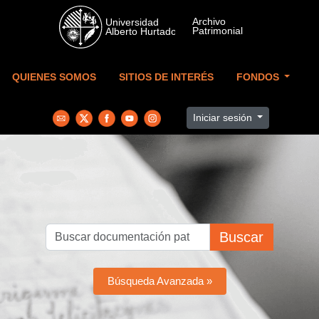
Skip to main content
QUIENES SOMOS
SITIOS DE INTERÉS
FONDOS
Iniciar sesión
Buscar
Búsqueda Avanzada »