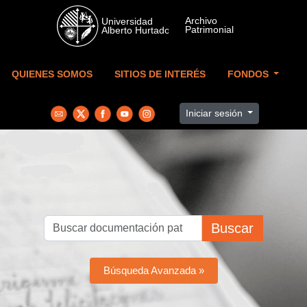
Skip to main content
QUIENES SOMOS
SITIOS DE INTERÉS
FONDOS
Iniciar sesión
Buscar
Búsqueda Avanzada »