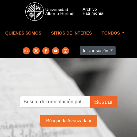
Skip to main content
QUIENES SOMOS
SITIOS DE INTERÉS
FONDOS
Iniciar sesión
Buscar
Búsqueda Avanzada »