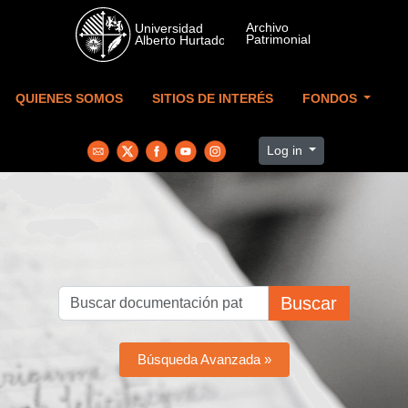
Skip to main content
QUIENES SOMOS
SITIOS DE INTERÉS
FONDOS
Log in
Buscar
Búsqueda Avanzada »