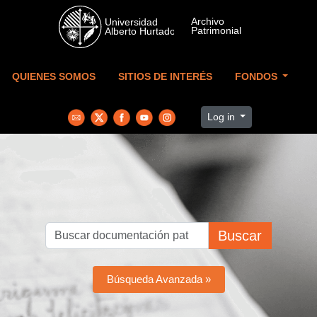
Skip to main content
QUIENES SOMOS
SITIOS DE INTERÉS
FONDOS
Log in
Buscar
Búsqueda Avanzada »