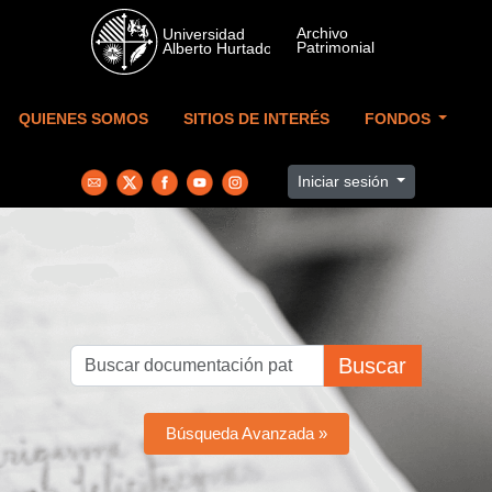
Skip to main content
QUIENES SOMOS
SITIOS DE INTERÉS
FONDOS
Iniciar sesión
Buscar
Búsqueda Avanzada »