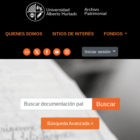
Skip to main content
QUIENES SOMOS
SITIOS DE INTERÉS
FONDOS
Iniciar sesión
Buscar
Búsqueda Avanzada »