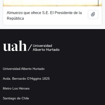
Almuerzo que ofrece S.E. El Presidente de la
Añadi
República
Universidad Alberto Hurtado
Avda. Bernardo O’Higgins 1825
Metro Los Héroes
Santiago de Chile