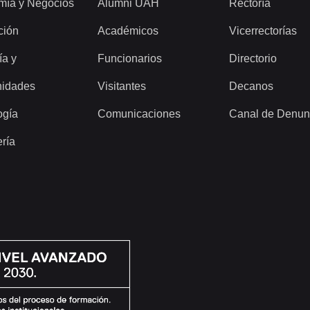
mía y Negocios
Alumni UAH
Rectoría
ción
Académicos
Vicerrectorías
ía y
Funcionarios
Directorio
idades
Visitantes
Decanos
ogía
Comunicaciones
Canal de Denun
ería