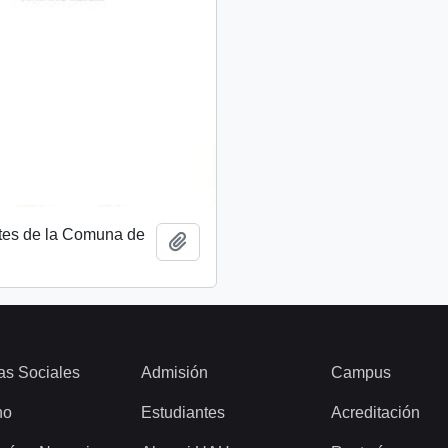
tes de la Comuna de
Añadir al portapapeles
as Sociales
Admisión
Campus
ho
Estudiantes
Acreditación