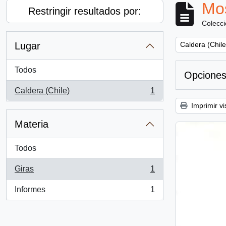
Mos
Restringir resultados por:
Colecc
Remove filter:
Lugar
Caldera (Chile
Todos
Opciones
Caldera (Chile)
1
, 1 resultados
Imprimir vi
Materia
Todos
Giras
1
, 1 resultados
Informes
1
, 1 resultados