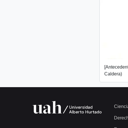
[Anteceden
Caldera)
Cienci
Derec