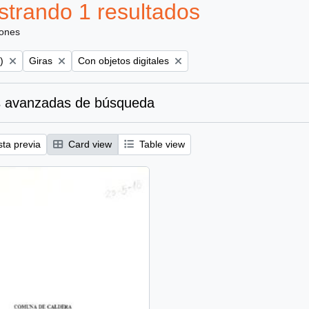
trando 1 resultados
iones
Remove filter:
Remove filter:
)
Giras
Con objetos digitales
 avanzadas de búsqueda
sta previa
Card view
Table view