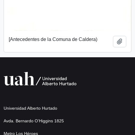
[Antecedentes de la Comuna de Caldera)
Añadi
Universidad Alberto Hurtado
Avda. Bernardo O’Higgins 1825
Metro Los Héroes