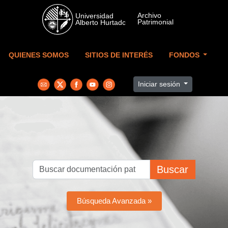
Skip to main content
QUIENES SOMOS
SITIOS DE INTERÉS
FONDOS
Iniciar sesión
Buscar
Búsqueda Avanzada »