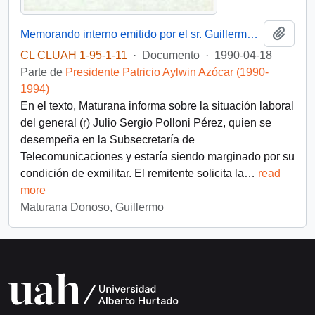
Añadi
Memorando interno emitido por el sr. Guillermo Maturana Donoso, funcionario de la Dirección Administrativa del Palacio de La Moneda, dirigido al Presidente de la República, sr. Patricio Aylwin Azócar
CL CLUAH 1-95-1-11
·
Documento
·
1990-04-18
Parte de
Presidente Patricio Aylwin Azócar (1990-
1994)
En el texto, Maturana informa sobre la situación laboral
del general (r) Julio Sergio Polloni Pérez, quien se
desempeña en la Subsecretaría de
Telecomunicaciones y estaría siendo marginado por su
condición de exmilitar. El remitente solicita la
…
read
more
Maturana Donoso, Guillermo