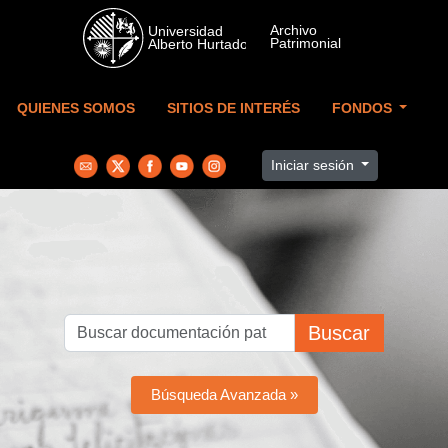
Skip to main content
QUIENES SOMOS
SITIOS DE INTERÉS
FONDOS
Iniciar sesión
Buscar
Búsqueda Avanzada »