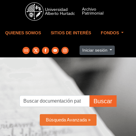
Skip to main content
QUIENES SOMOS
SITIOS DE INTERÉS
FONDOS
Iniciar sesión
Buscar
Búsqueda Avanzada »