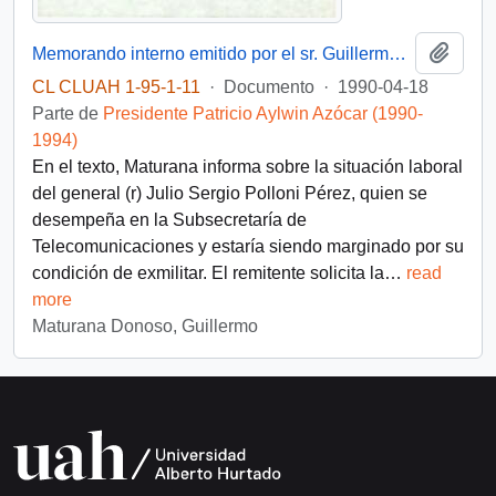
Añadi
Memorando interno emitido por el sr. Guillermo Maturana Donoso, funcionario de la Dirección Administrativa del Palacio de La Moneda, dirigido al Presidente de la República, sr. Patricio Aylwin Azócar
CL CLUAH 1-95-1-11
·
Documento
·
1990-04-18
Parte de
Presidente Patricio Aylwin Azócar (1990-
1994)
En el texto, Maturana informa sobre la situación laboral
del general (r) Julio Sergio Polloni Pérez, quien se
desempeña en la Subsecretaría de
Telecomunicaciones y estaría siendo marginado por su
condición de exmilitar. El remitente solicita la
…
read
more
Maturana Donoso, Guillermo