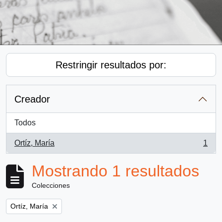
Restringir resultados por:
Creador
Todos
Ortíz, María
1
, 1 resultados
Mostrando 1 resultados
Colecciones
Remove filter:
Ortíz, María