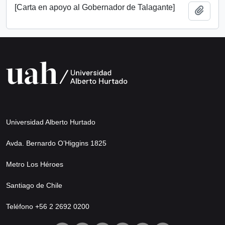
[Carta en apoyo al Gobernador de Talagante]
Añadi
Universidad Alberto Hurtado
Avda. Bernardo O’Higgins 1825
Metro Los Héroes
Santiago de Chile
Teléfono +56 2 2692 0200