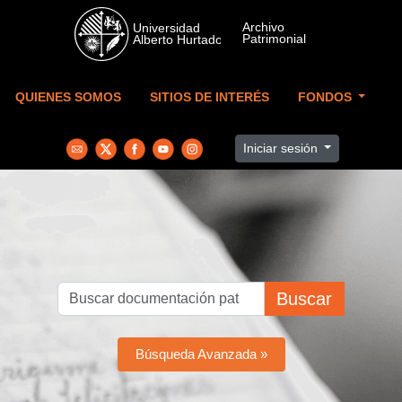
Skip to main content
QUIENES SOMOS
SITIOS DE INTERÉS
FONDOS
Iniciar sesión
Buscar
Búsqueda Avanzada »