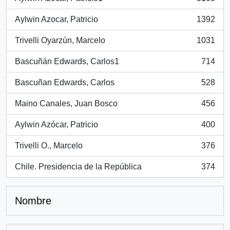
, 3168 resultados
Aylwin Azocar, Patricio
1392
, 1392 resultados
Trivelli Oyarzún, Marcelo
1031
, 1031 resultados
Bascuñán Edwards, Carlos1
714
, 714 resultados
Bascuñan Edwards, Carlos
528
, 528 resultados
Maino Canales, Juan Bosco
456
, 456 resultados
Aylwin Azócar, Patricio
400
, 400 resultados
Trivelli O., Marcelo
376
, 376 resultados
Chile. Presidencia de la República
374
, 374 resultados
Nombre