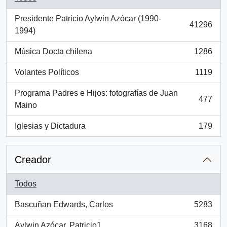
Presidente Patricio Aylwin Azócar (1990-
41296
, 41296 resultados
1994)
Música Docta chilena
1286
, 1286 resultados
Volantes Políticos
1119
, 1119 resultados
Programa Padres e Hijos: fotografías de Juan
477
, 477 resultados
Maino
Iglesias y Dictadura
179
, 179 resultados
Creador
Todos
Bascuñan Edwards, Carlos
5283
, 5283 resultados
Aylwin Azócar, Patricio1
3168