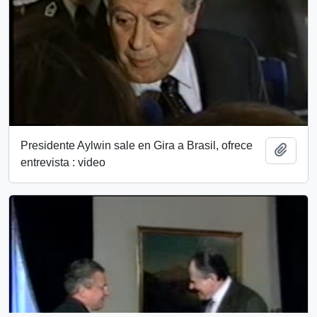
Presidente Aylwin sale en Gira a Brasil, ofrece
Añadi
entrevista : video