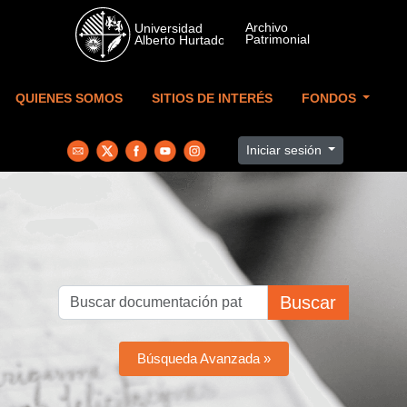
Skip to main content
QUIENES SOMOS
SITIOS DE INTERÉS
FONDOS
Iniciar sesión
Buscar
Búsqueda Avanzada »