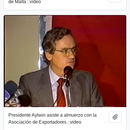
de Malta : vídeo
Presidente Aylwin asiste a almuerzo con la
Añadi
Asociación de Exportadores : video