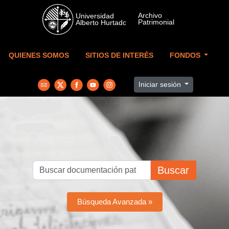
Skip to main content
QUIENES SOMOS
SITIOS DE INTERÉS
FONDOS
Iniciar sesión
Buscar
Búsqueda Avanzada »