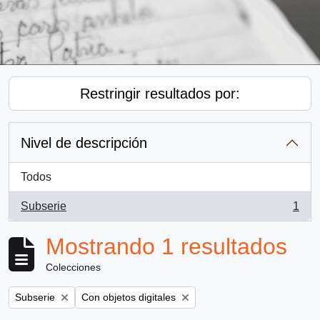
Restringir resultados por:
Nivel de descripción
Todos
Subserie
1
, 1 resultados
Mostrando 1 resultados
Colecciones
Remove filter:
Remove filter:
Subserie
Con objetos digitales