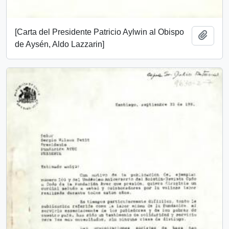
[Carta del Presidente Patricio Aylwin al Obispo
Añadi
de Aysén, Aldo Lazzarin]