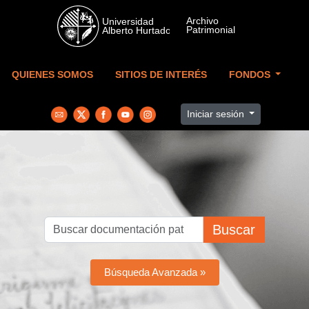
Skip to main content
QUIENES SOMOS
SITIOS DE INTERÉS
FONDOS
Iniciar sesión
Buscar
Búsqueda Avanzada »