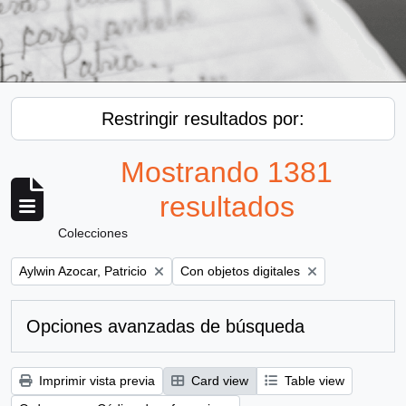
Restringir resultados por:
Mostrando 1381
resultados
Colecciones
Remove filter:
Remove filter:
Aylwin Azocar, Patricio
Con objetos digitales
Opciones avanzadas de búsqueda
Imprimir vista previa
Card view
Table view