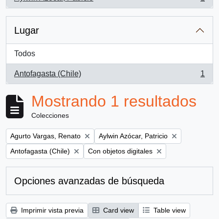
, 1 resultados
Lugar
Todos
Antofagasta (Chile)
1
, 1 resultados
Mostrando 1 resultados
Colecciones
Remove filter:
Remove filter:
Agurto Vargas, Renato
Aylwin Azócar, Patricio
Remove filter:
Remove filter:
Antofagasta (Chile)
Con objetos digitales
Opciones avanzadas de búsqueda
Imprimir vista previa
Card view
Table view