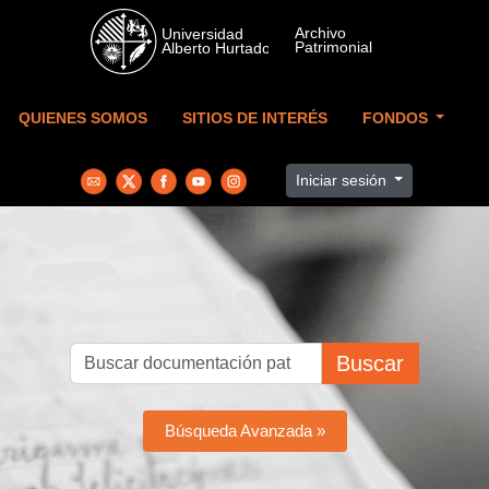
Skip to main content
QUIENES SOMOS
SITIOS DE INTERÉS
FONDOS
Iniciar sesión
Buscar
Búsqueda Avanzada »