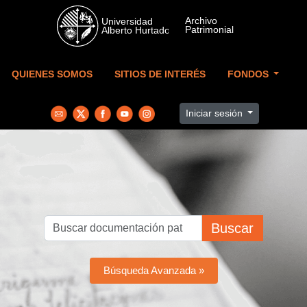
Skip to main content
QUIENES SOMOS
SITIOS DE INTERÉS
FONDOS
Iniciar sesión
Buscar
Búsqueda Avanzada »