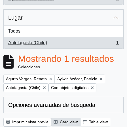
, 1 resultados
Lugar
Todos
Antofagasta (Chile)
1
, 1 resultados
Mostrando 1 resultados
Colecciones
Remove filter:
Remove filter:
Agurto Vargas, Renato
Aylwin Azócar, Patricio
Remove filter:
Remove filter:
Antofagasta (Chile)
Con objetos digitales
Opciones avanzadas de búsqueda
Imprimir vista previa
Card view
Table view