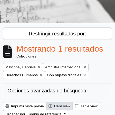
Restringir resultados por:
Mostrando 1 resultados
Colecciones
Remove filter:
Remove filter:
Milschhe, Gabriele
Amnistía Internacional
Remove filter:
Remove filter:
Derechos Humanos
Con objetos digitales
Opciones avanzadas de búsqueda
Imprimir vista previa
Card view
Table view
Ordenar por: Código de referencia