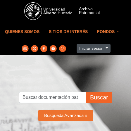
Skip to main content
QUIENES SOMOS
SITIOS DE INTERÉS
FONDOS
Iniciar sesión
Buscar
Búsqueda Avanzada »