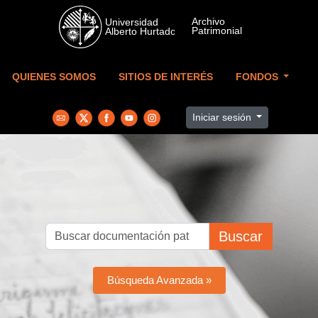
Skip to main content
QUIENES SOMOS
SITIOS DE INTERÉS
FONDOS
Iniciar sesión
Buscar
Búsqueda Avanzada »