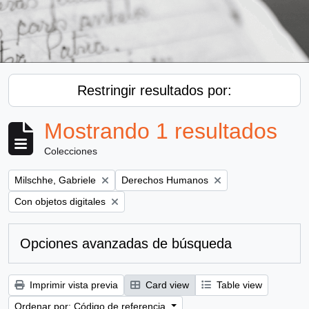
Restringir resultados por:
Mostrando 1 resultados
Colecciones
Remove filter:
Remove filter:
Milschhe, Gabriele
Derechos Humanos
Remove filter:
Con objetos digitales
Opciones avanzadas de búsqueda
Imprimir vista previa
Card view
Table view
Ordenar por: Código de referencia