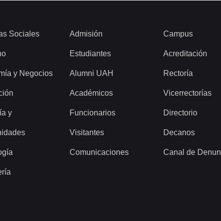
as Sociales
Admisión
Campus
ho
Estudiantes
Acreditación
mía y Negocios
Alumni UAH
Rectoría
ción
Académicos
Vicerrectorías
ía y
Funcionarios
Directorio
idades
Visitantes
Decanos
ogía
Comunicaciones
Canal de Denun
ería