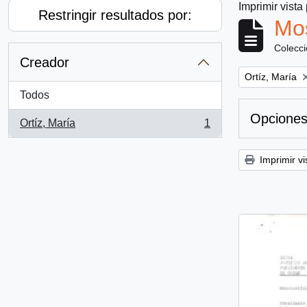
Imprimir vista
Restringir resultados por:
Mos
Colecc
Creador
Remove filter:
Ortíz, María
Todos
Opciones
Ortíz, María
1
, 1 resultados
Imprimir vi