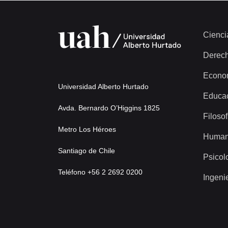
Cienci
Derec
Econo
Universidad Alberto Hurtado
Educa
Avda. Bernardo O’Higgins 1825
Filosof
Metro Los Héroes
Human
Santiago de Chile
Psicol
Teléfono +56 2 2692 0200
Ingeni