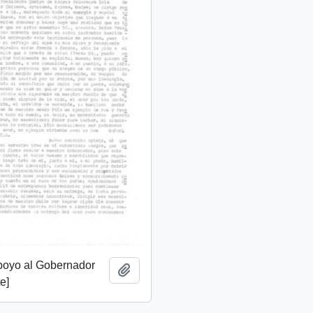
apoyo al Gobernador
Añadir al portapapeles
e]