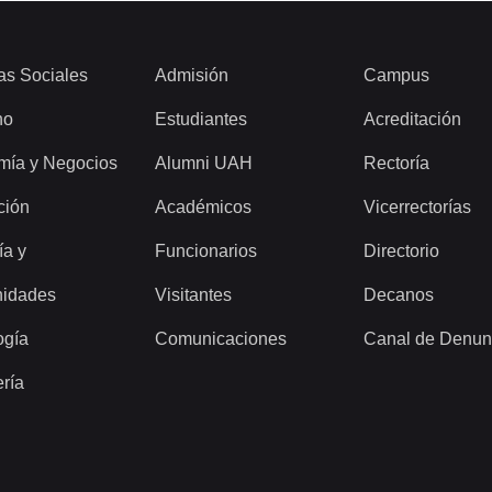
as Sociales
Admisión
Campus
ho
Estudiantes
Acreditación
mía y Negocios
Alumni UAH
Rectoría
ción
Académicos
Vicerrectorías
ía y
Funcionarios
Directorio
idades
Visitantes
Decanos
ogía
Comunicaciones
Canal de Denun
ería