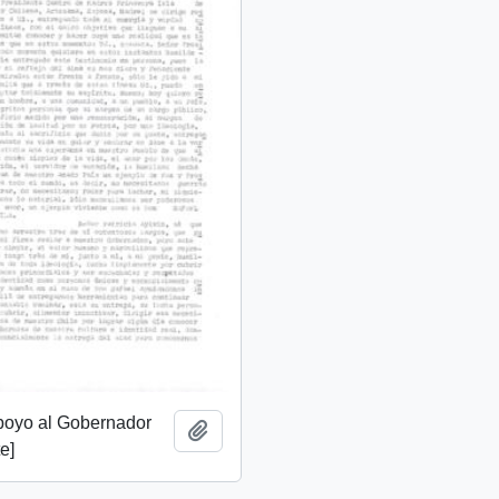
apoyo al Gobernador
Añadir al portapapeles
e]