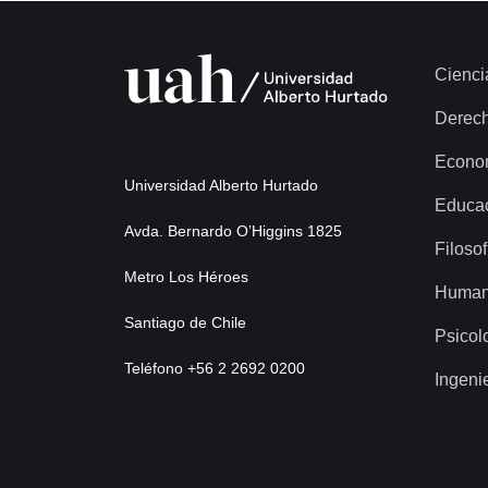
Cienci
Derec
Econo
Universidad Alberto Hurtado
Educa
Avda. Bernardo O’Higgins 1825
Filosof
Metro Los Héroes
Human
Santiago de Chile
Psicol
Teléfono +56 2 2692 0200
Ingeni