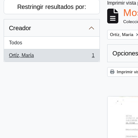
Imprimir vista
Restringir resultados por:
Mos
Colecc
Creador
Remove filter:
Ortíz, María
Todos
Opciones
Ortíz, María
1
, 1 resultados
Imprimir vi