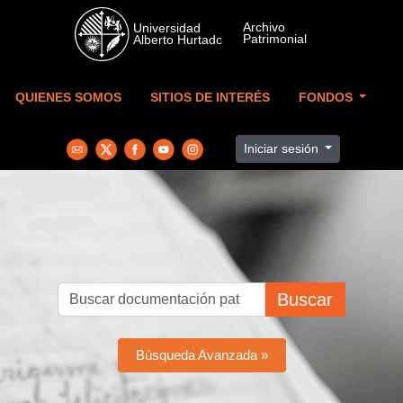
Skip to main content
QUIENES SOMOS
SITIOS DE INTERÉS
FONDOS
Iniciar sesión
Buscar
Búsqueda Avanzada »