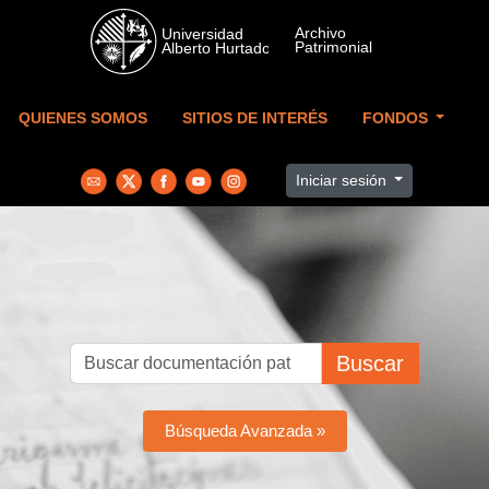
Skip to main content
QUIENES SOMOS
SITIOS DE INTERÉS
FONDOS
Iniciar sesión
Buscar
Búsqueda Avanzada »