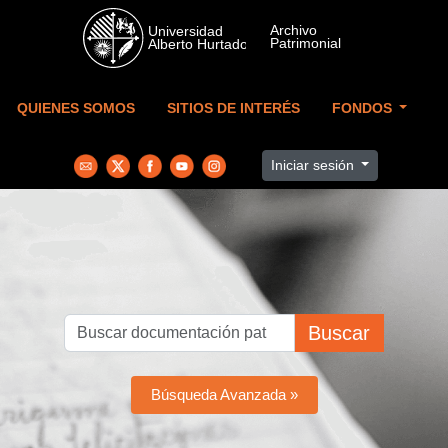
Skip to main content
QUIENES SOMOS
SITIOS DE INTERÉS
FONDOS
Iniciar sesión
Buscar
Búsqueda Avanzada »