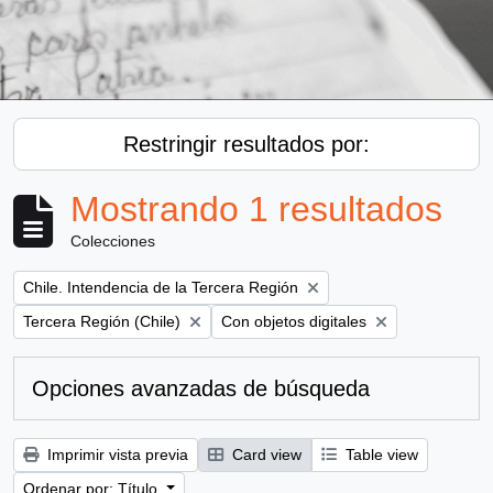
Restringir resultados por:
Mostrando 1 resultados
Colecciones
Remove filter:
Chile. Intendencia de la Tercera Región
Remove filter:
Remove filter:
Tercera Región (Chile)
Con objetos digitales
Opciones avanzadas de búsqueda
Imprimir vista previa
Card view
Table view
Ordenar por: Título