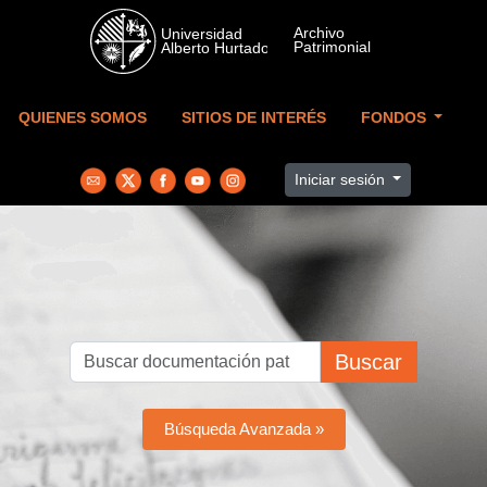
Skip to main content
QUIENES SOMOS
SITIOS DE INTERÉS
FONDOS
Iniciar sesión
Buscar
Búsqueda Avanzada »