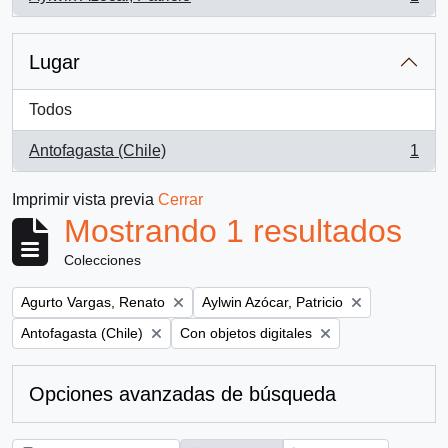
, 1 resultados
Lugar
Todos
Antofagasta (Chile)
1
, 1 resultados
Imprimir vista previa
Cerrar
Mostrando 1 resultados
Colecciones
Remove filter:
Remove filter:
Agurto Vargas, Renato
Aylwin Azócar, Patricio
Remove filter:
Remove filter:
Antofagasta (Chile)
Con objetos digitales
Opciones avanzadas de búsqueda