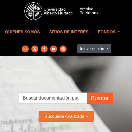
Skip to main content
QUIENES SOMOS
SITIOS DE INTERÉS
FONDOS
Iniciar sesión
Buscar
Búsqueda Avanzada »